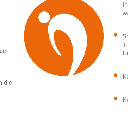
i
w
S
T
auer
U
K
h die
K