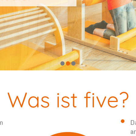
•
•
•
Was ist five?
m
D
a