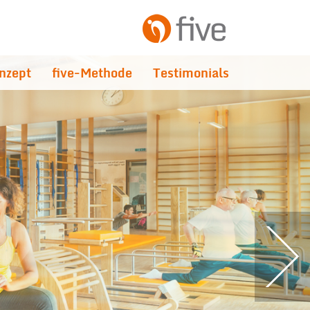
nzept
five-Methode
Testimonials